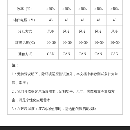
效率（%）
≥40%
≥40%
≥40%
≥40%
≥40%
辅件电压（V）
48
48
48
48
48
冷却方式
风冷
风冷
风冷
风冷
风冷
环境温度(℃)
-20~50
-20~50
-20~50
-20~50
-20~50
通信方式
CAN
CAN
CAN
CAN
CAN
注：
1：无特殊说明下，除环境适应性试验外，本文档中参数测试条件为常
温、常压；
2：我们可依据客户场景需求，定制功率、尺寸、离散布置等集成方
案，满足个性化应用需求；
3：在环境温度＜-5℃地域使用时，需选配低温启动模块。