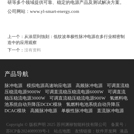
研等多个领域提供可靠、稳定的电源产品及测试解决方案。
公司网站：
www.yl-smart-energy.com
上一个：
从涂层到蚀刻：低纹波单极性脉冲电源在多行业精密制
造中的应用观察
下一个：
没有资料
产品导航
脉冲电源
模拟电源高速响应电源
高频脉冲电源
可调直流稳
压稳流电源9000W
可调直流稳压稳流电源6000W
可调直流
稳压稳流电源3000W
可调直流稳压稳流电源900W
氢燃料电
池系统自动升降压DCDC模块
氢燃料电池系统自动升降压
DCAC模块
高频脉冲电源
单极性脉冲电源
直流脉冲电源
Copyright © 版权声明 2025 苏州渊禄智能科技有限公司
备案号：
苏ICP备2024089939号-1
站点地图
友情链接：
软件开发网
液晶