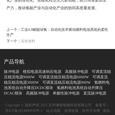
化产业的绿色化、智能化转型注入新动能，助力培育新质生
产力，推动氢能产业与自动化产业的协同高质量发展。
上一个：
工业4.0赋能绿氢：自动化技术驱动燃料电池系统的柔性
生产
下一个：
没有资料
产品导航
脉冲电源
模拟电源高速响应电源
高频脉冲电源
可调直流稳
压稳流电源9000W
可调直流稳压稳流电源6000W
可调直流
稳压稳流电源3000W
可调直流稳压稳流电源900W
氢燃料电
池系统自动升降压DCDC模块
氢燃料电池系统自动升降压
DCAC模块
高频脉冲电源
单极性脉冲电源
直流脉冲电源
Copyright © 版权声明 2025 苏州渊禄智能科技有限公司
备案号：
苏ICP备2024089939号-1
站点地图
友情链接：
软件开发网
液晶